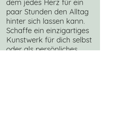
dem jedes Herz für ein
paar Stunden den Alltag
hinter sich lassen kann.
Schaffe ein einzigartiges
Kunstwerk für dich selbst
oder als persönliches
Geschenk – und lass dich
von der kreativen
Atmosphäre und der
Freude am Malen
mitreißen!
Wir freuen uns, dich im
Keramikofen begrüßen
zu dürfen!