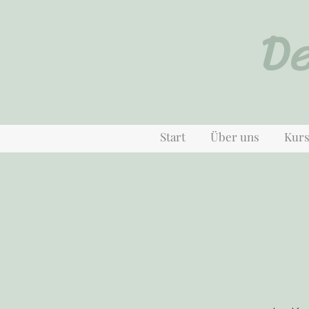
D
Start
Über uns
Kur