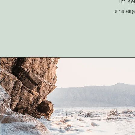
Im Ker
einstei