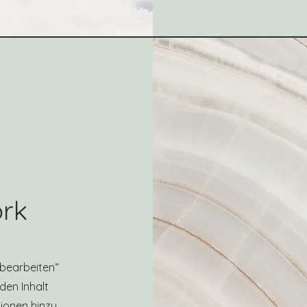
rk
t bearbeiten“
den Inhalt
ionen hinzu,