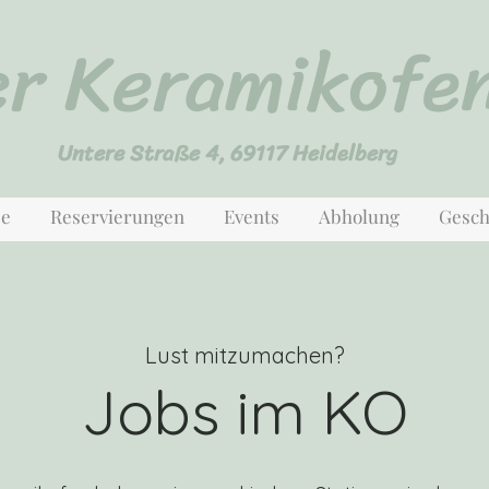
er Keramikofe
Untere Straße 4, 69117 Heidelberg
se
Reservierungen
Events
Abholung
Gesch
Lust mitzumachen?
Jobs im KO