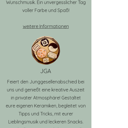
Wunschmusik. Ein unvergesslicher Tag
voller Farbe und Spaß!
weitere Informationen
JGA
Feiert den Junggesellenabschied bei
uns und genießt eine kreative Auszeit
in privater Atmosphäre! Gestaltet
eure eigenen Keramiken, begleitet von
Tipps und Tricks, mit eurer
Lieblingsmusik und leckeren Snacks.