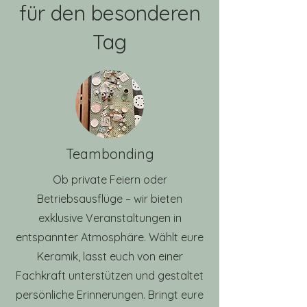
für den besonderen
Tag
Teambonding
Ob private Feiern oder
Betriebsausflüge – wir bieten
exklusive Veranstaltungen in
entspannter Atmosphäre. Wählt eure
Keramik, lasst euch von einer
Fachkraft unterstützen und gestaltet
persönliche Erinnerungen. Bringt eure