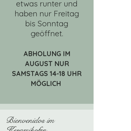
etwas runter und
haben nur Freitag
bis Sonntag
geöffnet.
ABHOLUNG IM
AUGUST NUR
SAMSTAGS 14-18 UHR
MÖGLICH
Bienvenidos im
Keramikofen,