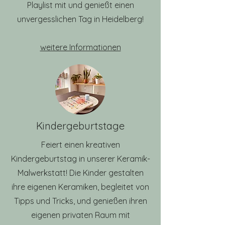
Playlist mit und genießt einen
unvergesslichen Tag in Heidelberg!
weitere Informationen
Kindergeburtstage
Feiert einen kreativen
Kindergeburtstag in unserer Keramik-
Malwerkstatt! Die Kinder gestalten
ihre eigenen Keramiken, begleitet von
Tipps und Tricks, und genießen ihren
eigenen privaten Raum mit